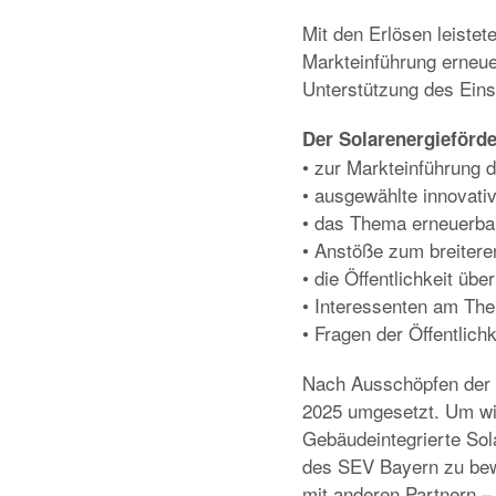
Mit den Erlösen leistet
Markteinführung erneue
Unterstützung des Eins
Der Solarenergieförd
• zur Markteinführung 
• ausgewählte innovativ
• das Thema erneuerbar
• Anstöße zum breitere
• die Öffentlichkeit üb
• Interessenten am Th
• Fragen der Öffentlich
Nach Ausschöpfen der f
2025 umgesetzt. Um wi
Gebäudeintegrierte Sol
des SEV Bayern zu bew
mit anderen Partnern – 