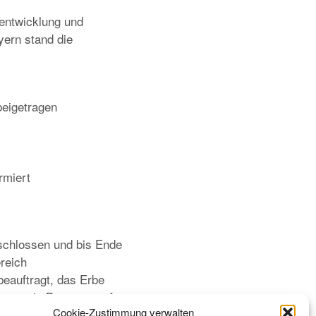
tentwicklung und
yern stand die
beigetragen
rmiert
eschlossen und bis Ende
reich
beauftragt, das Erbe
rverein Bayern – ggf.
Cookie-Zustimmung verwalten