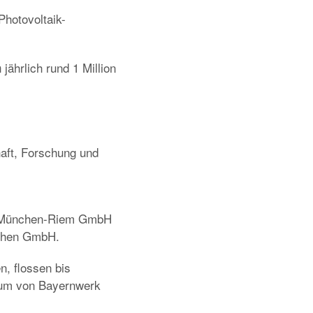
hotovoltaik-
jährlich rund 1 Million
n
aft, Forschung und
ch München-Riem GmbH
nchen GmbH.
n, flossen bis
tum von Bayernwerk