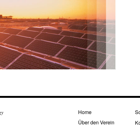
Home
So
gy
Über den Verein
Ko