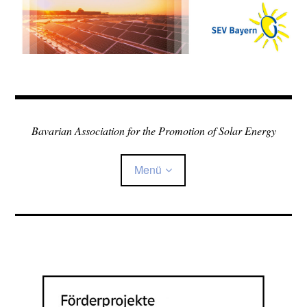
Zum
Inhalt
springen
Bavarian Association for the Promotion of Solar Energy
Menü
Home
Über den Verein
Child-
Sonne in der Schule
Menü
auskla