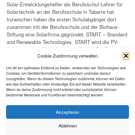
Solar-Entwicklungshelfer als Berufsschul-Lehrer für
Solartechnik an der Berufsschule in Tabarre hat.
Inzwischen haben die ersten Schulabgänger dort
zusammen mit der Berufsschule und der Biohaus-
Stiftung eine Solarfirma gegründet: START – Standard
and Renewable Technologies. START wird die PV-
Anlage an dem Kinderheim installieren. Die Biohaus-
Cookie-Zustimmung verwalten
Stiftung stellt die 12 PV-Module zur Verfügung.
Um dir ein optimales Erlebnis zu bieten, verwenden wir Technologien wie
Unterstützt wird die Projektabwicklung auch durch
Cookies, um Geräteinformationen zu speichern und/oder darauf
nph Deutschland e. V.
zuzugreifen. Wenn du diesen Technologien zustimmst, können wir Daten
wie das Surfverhalten oder eindeutige IDs auf dieser Website verarbeiten.
Wenn du deine Zustimmung nicht erteilst oder zurückziehst, können
bestimmte Merkmale und Funktionen beeinträchtigt werden.
Akzeptieren
Impressum_
Ablehnen
Datenschutzerklärung