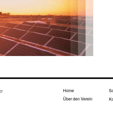
Home
So
gy
Über den Verein
Ko