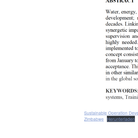
Sustainable Operation Deve
Zimbabwe
Herunterladen