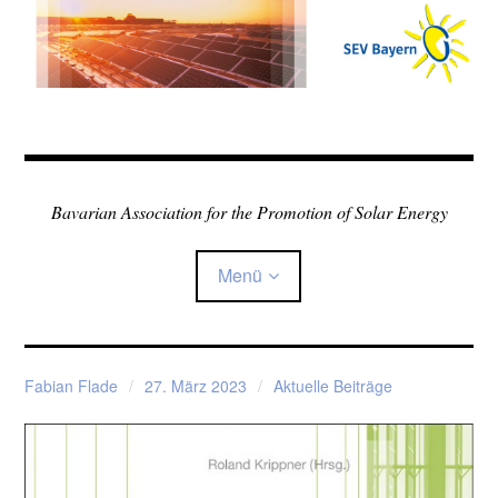
Zum
Inhalt
springen
Bavarian Association for the Promotion of Solar Energy
Menü
Home
Fabian Flade
27. März 2023
Aktuelle Beiträge
Über den Verein
Child-
Sonne in der Schule
Menü
auskla