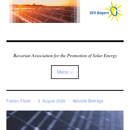
Zum
Inhalt
springen
Bavarian Association for the Promotion of Solar Energy
Menü
Home
Fabian Flade
3. August 2026
Aktuelle Beiträge
Über den Verein
Child-
Sonne in der Schule
Menü
auskla