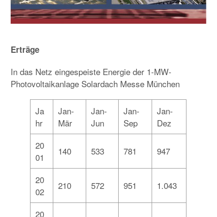
Erträge
In das Netz eingespeiste Energie der 1-MW-
Photovoltaikanlage Solardach Messe München
Ja
Jan-
Jan-
Jan-
Jan-
hr
Mär
Jun
Sep
Dez
20
140
533
781
947
01
20
210
572
951
1.043
02
20