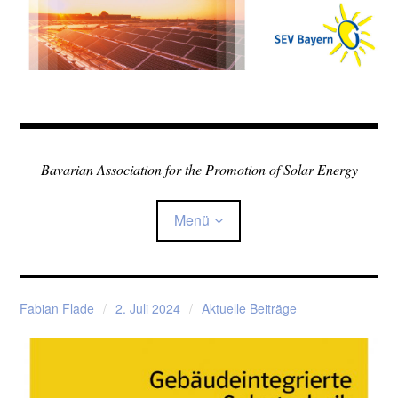
Zum
Inhalt
springen
Bavarian Association for the Promotion of Solar Energy
Menü
Home
Fabian Flade
2. Juli 2024
Aktuelle Beiträge
Über den Verein
Child-
Sonne in der Schule
Menü
auskla