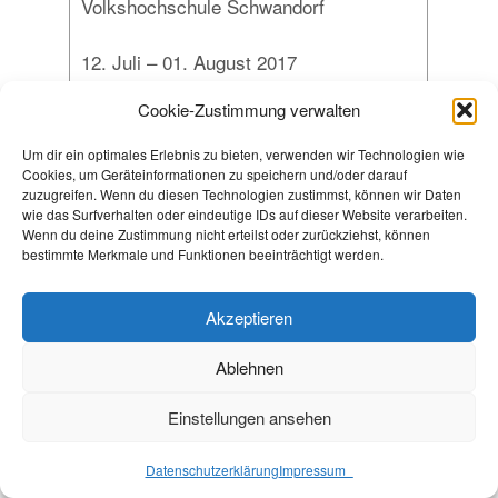
Volkshochschule Schwandorf
12. Juli – 01. August 2017
Energie Campus Nürnberg
Cookie-Zustimmung verwalten
28./29. Juni 2017
Um dir ein optimales Erlebnis zu bieten, verwenden wir Technologien wie
Clean Energy Building, Messe
Cookies, um Geräteinformationen zu speichern und/oder darauf
zuzugreifen. Wenn du diesen Technologien zustimmst, können wir Daten
Karlsruhe
wie das Surfverhalten oder eindeutige IDs auf dieser Website verarbeiten.
Wenn du deine Zustimmung nicht erteilst oder zurückziehst, können
26. Juni – 10. Juli 2017
bestimmte Merkmale und Funktionen beeinträchtigt werden.
Umwelttage Freising
Akzeptieren
31. Mai – 02. Juni 2017
Intersolar 2017, Messe München
Ablehnen
Einstellungen ansehen
06. – 09. April 2017
Augsburger Frühjahrsausstellung,
Datenschutzerklärung
Impressum_
Messe Augsburg